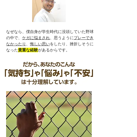
なぜなら、僕自身が学生時代に没頭していた野球
の中で、
ケガに悩まされ
、思うように
プレーでき
なかったり
、
悔しい思い
をしたり、挫折しそうに
なった
貴重な経験
があるからです。